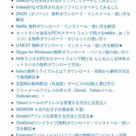
radikoがなぜ支持されるかソフトにリサーチしてみました
Indeedがなぜ支持されるかソフトにリサーチしてみました
DAZN（ダゾーン） 無料ダウンロード・インストール・使い方を
解説
Netflix 無料ダウンロード・インストール・使い方を解説
ネットラジオ放送をPCやスマートフォンで聴けるradiko．jp（ラ
ジコ）を無料ダウンロード・ガジェットの使い方☆
U-NEXT 無料ダウンロード・インストール・使い方を解説★
Skype for Windowsの無料ダウンロード・パソコン版の使い方☆
NHKラジオがPCやスマートフォンで聞ける らじるらじるNHKネ
ットラジオの無料ダウンロード方法♪
huluの無料トライアルとは？ダウンロード・登録から解約方法ま
で徹底解説★
定額制の動画配信（見放題）サービスの比較と選び方◎
フリーメールアドレスの作り方（Gmail、Yahooメール、
Outlookcom）！
Yahoo!メールのアドレスを変更する方法と注意点☆
WOWOW ４月のおすすめ番組表 ４選♪
Gmailのアドレスを変更する方法と注意点★
OneDrive(ワンドライブ)無料ダウンロード・インストール・使い
方を解説★
Evernote(エバーノート) パソコン版の無料ダウンロード・活用