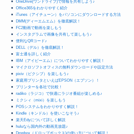
OneDrive(ワンドライブ)で情報を共有しよう♪
Office365をわかりやすく紹介
iTunes（アイチューン）をパソコンにダウンロードする方法
DMM(ディーエムエム）を徹底解説！
FC2動画で動画を楽しもう
インスタグラムで画像を共有して楽しもう♪
便利なQRコード♪
DELL（デル）を徹底解説！
富士通を詳しく紹介
IBM（アイビーエム）についてわかりやすく解説！
マイクロソフトオフィスの無料ダウンロードや設定方法
pixiv（ピクシブ）を楽しもう♪
家庭用プリンタといえばEPSON（エプソン）！
プリンターを各社で比較！
radiko（ラジコ）で快適にラジオ番組が楽しめる♪
ミクシィ（mixi）を楽しもう
POSシステムをわかりやすく解説！
Kindle（キンドル）を使いこなそう♪
楽天Edyについて詳しく解説
huluなら国内外の動画見放題♪
Dropbox（ドロップボックス)の使い方について解説！