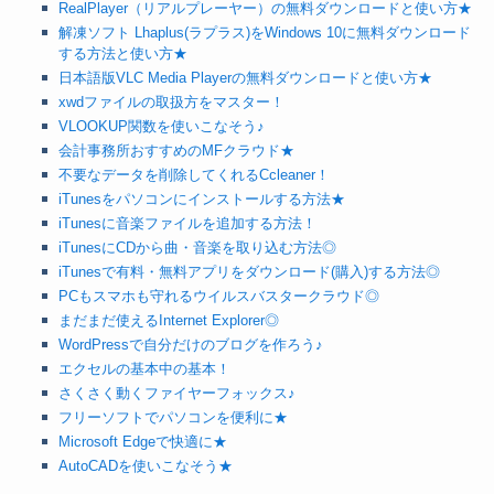
RealPlayer（リアルプレーヤー）の無料ダウンロードと使い方★
解凍ソフト Lhaplus(ラプラス)をWindows 10に無料ダウンロード
する方法と使い方★
日本語版VLC Media Playerの無料ダウンロードと使い方★
xwdファイルの取扱方をマスター！
VLOOKUP関数を使いこなそう♪
会計事務所おすすめのMFクラウド★
不要なデータを削除してくれるCcleaner！
iTunesをパソコンにインストールする方法★
iTunesに音楽ファイルを追加する方法！
iTunesにCDから曲・音楽を取り込む方法◎
iTunesで有料・無料アプリをダウンロード(購入)する方法◎
PCもスマホも守れるウイルスバスタークラウド◎
まだまだ使えるInternet Explorer◎
WordPressで自分だけのブログを作ろう♪
エクセルの基本中の基本！
さくさく動くファイヤーフォックス♪
フリーソフトでパソコンを便利に★
Microsoft Edgeで快適に★
AutoCADを使いこなそう★