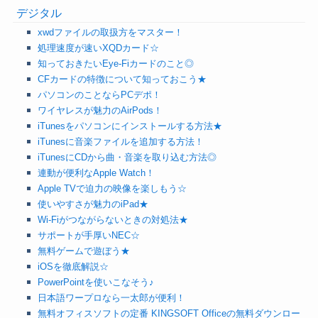
デジタル
xwdファイルの取扱方をマスター！
処理速度が速いXQDカード☆
知っておきたいEye-Fiカードのこと◎
CFカードの特徴について知っておこう★
パソコンのことならPCデポ！
ワイヤレスが魅力のAirPods！
iTunesをパソコンにインストールする方法★
iTunesに音楽ファイルを追加する方法！
iTunesにCDから曲・音楽を取り込む方法◎
連動が便利なApple Watch！
Apple TVで迫力の映像を楽しもう☆
使いやすさが魅力のiPad★
Wi-Fiがつながらないときの対処法★
サポートが手厚いNEC☆
無料ゲームで遊ぼう★
iOSを徹底解説☆
PowerPointを使いこなそう♪
日本語ワープロなら一太郎が便利！
無料オフィスソフトの定番 KINGSOFT Officeの無料ダウンロー