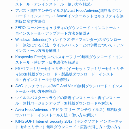
ストール・アンインストール・使い方を解説♪
アバスト無料アンチウイルス(Avast Free Antivirus)無料版ダウン
ロード・インストール・Avast!インターネットセキュリティを無
料版に戻す方法◎
ZERO スーパーセキュリティのダウンロード・インストール・
再インストール・アップデート方法を解説★
Windows Defender(ウィンドウズ ディフェンダー)のダウンロー
ド・無効にする方法・ウイルスバスターとの併用について・アン
インストール方法を解説！
Kaspersky Free(カスペルスキーフリー)無料ダウンロード・イン
ストール・使い方・日本語化を解説☆
ESETファミリーセキュリティ(イーセットファミリーセキュリテ
ィ)の無料版ダウンロード・製品版ダウンロード・インストー
ル・再インストール手順を解説♪
AVG アンチウイルス(AVG Anti Virus)無料ダウンロード・インス
トール・使い方を解説◎
ウイルスバスタークラウドの新規インストール・再インストー
ル・無料バージョンアップ・無料版ダウンロードを解説★
Avira Free Antivirus（アビラ フリー アンチウィルス）無料版ダ
ウンロード・インストール方法・使い方を解説！
KINGSOFT Internet Security 2017（キングソフト インターネッ
ト セキュリティ）無料ダウンロード・広告の消し方・使い方を