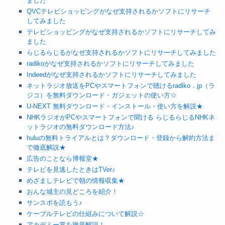
ました
QVCテレビショッピングがなぜ支持されるかソフトにリサーチ
してみました
テレビショッピングがなぜ支持されるかソフトにリサーチしてみ
ました
らじるらじるがなぜ支持されるかソフトにリサーチしてみました
radikoがなぜ支持されるかソフトにリサーチしてみました
Indeedがなぜ支持されるかソフトにリサーチしてみました
ネットラジオ放送をPCやスマートフォンで聴けるradiko．jp（ラ
ジコ）を無料ダウンロード・ガジェットの使い方☆
U-NEXT 無料ダウンロード・インストール・使い方を解説★
NHKラジオがPCやスマートフォンで聞ける らじるらじるNHKネ
ットラジオの無料ダウンロード方法♪
huluの無料トライアルとは？ダウンロード・登録から解約方法ま
で徹底解説★
広告のことなら博報堂★
テレビを見逃したときはTVer♪
めざましテレビで朝の情報収集★
おんな城主の見どころを紹介！
サンスポを読もう♪
ケーブルテレビの仕組みについて解説☆
アカデミー賞を徹底解説！