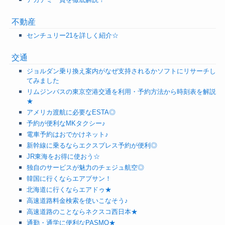
不動産
センチュリー21を詳しく紹介☆
交通
ジョルダン乗り換え案内がなぜ支持されるかソフトにリサーチし
てみました
リムジンバスの東京空港交通を利用・予約方法から時刻表を解説
★
アメリカ渡航に必要なESTA◎
予約が便利なMKタクシー♪
電車予約はおでかけネット♪
新幹線に乗るならエクスプレス予約が便利◎
JR東海をお得に使おう☆
独自のサービスが魅力のチェジュ航空◎
韓国に行くならエアプサン！
北海道に行くならエアドゥ★
高速道路料金検索を使いこなそう♪
高速道路のことならネクスコ西日本★
通勤・通学に便利なPASMO★