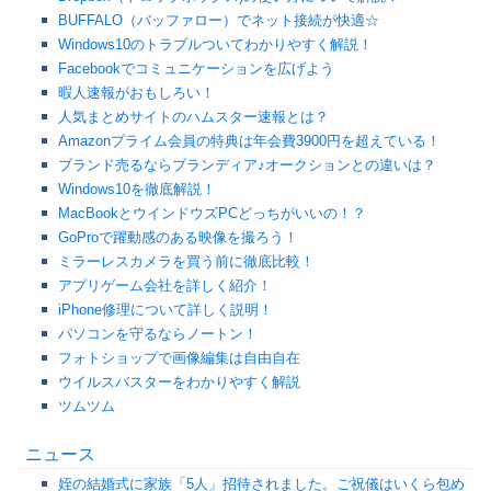
BUFFALO（バッファロー）でネット接続が快適☆
Windows10のトラブルついてわかりやすく解説！
Facebookでコミュニケーションを広げよう
暇人速報がおもしろい！
人気まとめサイトのハムスター速報とは？
Amazonプライム会員の特典は年会費3900円を超えている！
ブランド売るならブランディア♪オークションとの違いは？
Windows10を徹底解説！
MacBookとウインドウズPCどっちがいいの！？
GoProで躍動感のある映像を撮ろう！
ミラーレスカメラを買う前に徹底比較！
アプリゲーム会社を詳しく紹介！
iPhone修理について詳しく説明！
パソコンを守るならノートン！
フォトショップで画像編集は自由自在
ウイルスバスターをわかりやすく解説
ツムツム
ニュース
姪の結婚式に家族「5人」招待されました。ご祝儀はいくら包め