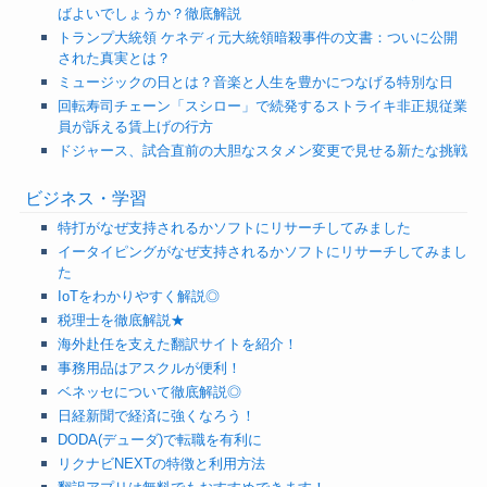
ばよいでしょうか？徹底解説
トランプ大統領 ケネディ元大統領暗殺事件の文書：ついに公開
された真実とは？
ミュージックの日とは？音楽と人生を豊かにつなげる特別な日
回転寿司チェーン「スシロー」で続発するストライキ非正規従業
員が訴える賃上げの行方
ドジャース、試合直前の大胆なスタメン変更で見せる新たな挑戦
ビジネス・学習
特打がなぜ支持されるかソフトにリサーチしてみました
イータイピングがなぜ支持されるかソフトにリサーチしてみまし
た
IoTをわかりやすく解説◎
税理士を徹底解説★
海外赴任を支えた翻訳サイトを紹介！
事務用品はアスクルが便利！
ベネッセについて徹底解説◎
日経新聞で経済に強くなろう！
DODA(デューダ)で転職を有利に
リクナビNEXTの特徴と利用方法