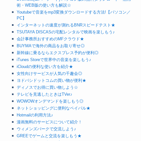
術・WEB版の使い方も解説☆
Youtubeで音楽をmp3変換ダウンロードする方法!【パソコン／
PC】
インターネットの速度が測れるBNRスピードテスト★
TSUTAYA DISCASの宅配レンタルで映画を楽しもう♪
会計事務所おすすめのMFクラウド★
BUYMAで海外の商品をお取り寄せ◎
新幹線に乗るならエクスプレス予約が便利◎
iTunes Storeで世界中の音楽を楽しもう♪
iCloudの便利な使い方を紹介★
女性向けサービスが人気の千趣会◎
ヨドバシドットコムの買い物が便利★
ディノスでお得に買い物しよう☆
テレビを見逃したときはTVer♪
WOWOWオンデマンドを楽しもう◎
ネットショッピングに便利なペイパル★
Hotmailの利用方法♪
漫画無料のサービスについて紹介！
ウィメンズパークで交流しよう♪
GREEでゲームと交流を楽しもう★