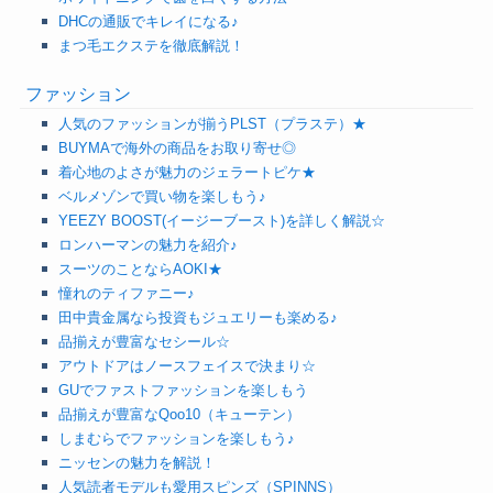
DHCの通販でキレイになる♪
まつ毛エクステを徹底解説！
ファッション
人気のファッションが揃うPLST（プラステ）★
BUYMAで海外の商品をお取り寄せ◎
着心地のよさが魅力のジェラートピケ★
ベルメゾンで買い物を楽しもう♪
YEEZY BOOST(イージーブースト)を詳しく解説☆
ロンハーマンの魅力を紹介♪
スーツのことならAOKI★
憧れのティファニー♪
田中貴金属なら投資もジュエリーも楽める♪
品揃えが豊富なセシール☆
アウトドアはノースフェイスで決まり☆
GUでファストファッションを楽しもう
品揃えが豊富なQoo10（キューテン）
しまむらでファッションを楽しもう♪
ニッセンの魅力を解説！
人気読者モデルも愛用スピンズ（SPINNS）