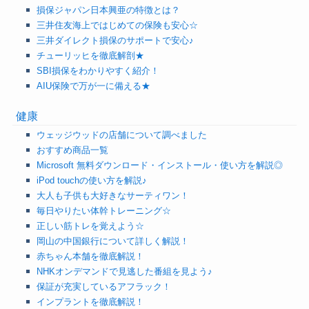
損保ジャパン日本興亜の特徴とは？
三井住友海上ではじめての保険も安心☆
三井ダイレクト損保のサポートで安心♪
チューリッヒを徹底解剖★
SBI損保をわかりやすく紹介！
AIU保険で万が一に備える★
健康
ウェッジウッドの店舗について調べました
おすすめ商品一覧
Microsoft 無料ダウンロード・インストール・使い方を解説◎
iPod touchの使い方を解説♪
大人も子供も大好きなサーティワン！
毎日やりたい体幹トレーニング☆
正しい筋トレを覚えよう☆
岡山の中国銀行について詳しく解説！
赤ちゃん本舗を徹底解説！
NHKオンデマンドで見逃した番組を見よう♪
保証が充実しているアフラック！
インプラントを徹底解説！