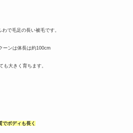
ふわで毛足の長い被毛です。
ーンは体長は約100cm
とても大きく育ちます。
質でボディも長く