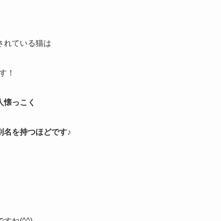
されている猫は
です！
人懐っこく
別名を持つほどです♪
ね(^^)