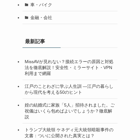
車・バイク
金融・会社
最新記事
MissAVが見れない？接続エラーの原因と対処
法を徹底解説！安全性・ミラーサイト・VPN
利用まで網羅
江戸のことわざに学ぶ人生訓 ―江戸の暮らし
から現代を考える50のヒント
姪の結婚式に家族「5人」招待されました。ご
祝儀はいくら包めばよいでしょうか？徹底解
説
トランプ大統領 ケネディ元大統領暗殺事件の
文書：ついに公開された真実とは？