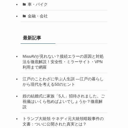
車・バイク
金融・会社
最新記事
MissAVが見れない？接続エラーの原因と対処
法を徹底解説！安全性・ミラーサイト・VPN
利用まで網羅
江戸のことわざに学ぶ人生訓 ―江戸の暮らし
から現代を考える50のヒント
姪の結婚式に家族「5人」招待されました。ご
祝儀はいくら包めばよいでしょうか？徹底解
説
トランプ大統領 ケネディ元大統領暗殺事件の
文書：ついに公開された真実とは？