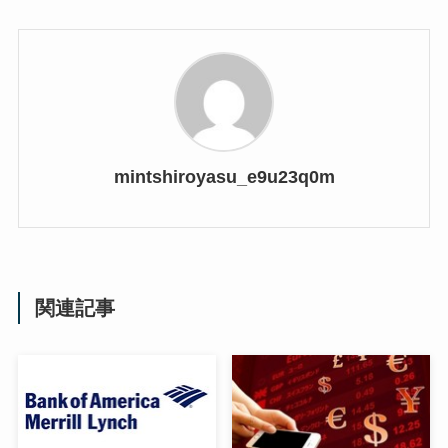
mintshiroyasu_e9u23q0m
関連記事