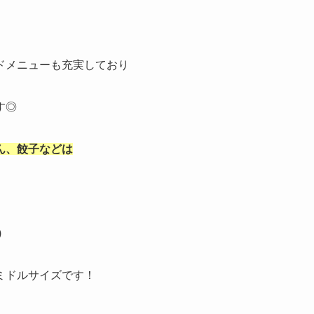
ドメニューも充実しており
す◎
ん、餃子などは
)
ミドルサイズです！