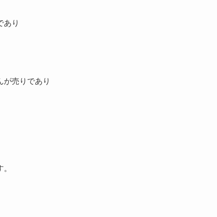
であり
んが売りであり
す。