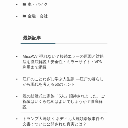
車・バイク
金融・会社
最新記事
MissAVが見れない？接続エラーの原因と対処
法を徹底解説！安全性・ミラーサイト・VPN
利用まで網羅
江戸のことわざに学ぶ人生訓 ―江戸の暮らし
から現代を考える50のヒント
姪の結婚式に家族「5人」招待されました。ご
祝儀はいくら包めばよいでしょうか？徹底解
説
トランプ大統領 ケネディ元大統領暗殺事件の
文書：ついに公開された真実とは？