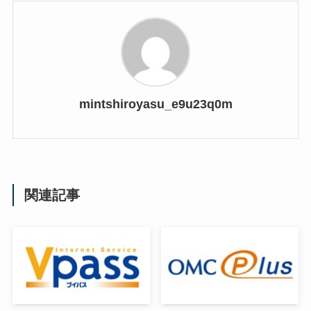
mintshiroyasu_e9u23q0m
関連記事