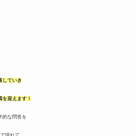
落していき
焉を迎えます！
学的な問答を
まで現れて