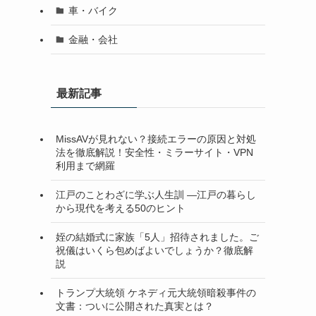
車・バイク
金融・会社
最新記事
MissAVが見れない？接続エラーの原因と対処
法を徹底解説！安全性・ミラーサイト・VPN
利用まで網羅
江戸のことわざに学ぶ人生訓 ―江戸の暮らし
から現代を考える50のヒント
姪の結婚式に家族「5人」招待されました。ご
祝儀はいくら包めばよいでしょうか？徹底解
説
トランプ大統領 ケネディ元大統領暗殺事件の
文書：ついに公開された真実とは？